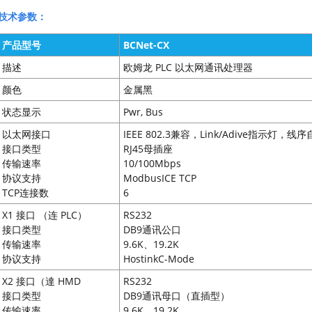
技术参数：
产品型号
BCNet-CX
描述
欧姆龙 PLC 以太网通讯处理器
颜色
金属黑
状态显示
Pwr, Bus
以太网接口
IEEE 802.3兼容，Link/Adive指示灯，线
接口类型
RJ45母插座
传输速率
10/100Mbps
协议支持
ModbusICE TCP
TCP连接数
6
X1 接口 （连 PLC）
RS232
接口类型
DB9通讯公口
传输速率
9.6K、19.2K
协议支持
HostinkC-Mode
X2 接口（達 HMD
RS232
接口类型
DB9通讯母口（直插型）
传输速率
9.6K、19.2K