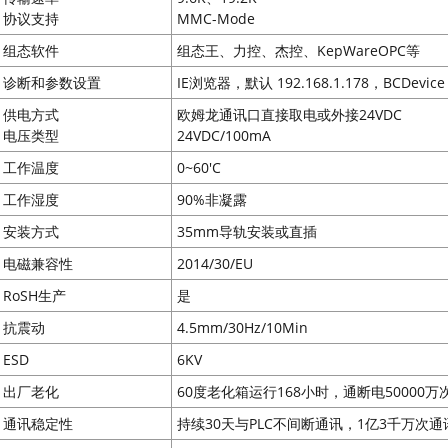
协议支持
MMC-Mode
组态软件
组态王、力控、杰控、KepWareOPC等
诊断和参数设置
IE浏览器，默认 192.168.1.178，BCDevice
供电方式
欧姆龙通讯口直接取电或外接24VDC
电压类型
24VDC/100mA
工作温度
0~60'C
工作湿度
90%非凝露
安装方式
35mm导轨安装或直插
电磁兼容性
2014/30/EU
RoSH生产
是
抗震动
4.5mm/30Hz/10Min
ESD
6KV
出厂老化
60度老化箱运行168小时，通断电50000万
通讯稳定性
持续30天与PLC不间断通讯，1亿3千万次通