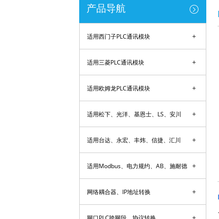
产品导航
+
适用西门子PLC通讯模块
+
适用三菱PLC通讯模块
+
适用欧姆龙PLC通讯模块
+
适用松下、光洋、基恩士、LS、安川
+
适用台达、永宏、丰炜、信捷、汇川
+
适用Modbus、电力规约、AB、施耐德
+
网络耦合器、IP地址转换
+
网口PLC跨网段、协议转换