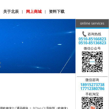
关于北辰
网上商城
资料下载
|
|
|
online services
咨询热线
0510-85166823
0510-85136823
微信公众号
微信咨询
18915273738
17712380786
手机淘宝
用欧姆龙PLC通讯模块
> BCNet-CX 导轨型（欧姆龙）