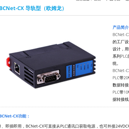
BCNet-CX 导轨型（欧姆龙）
产品简介
BCNe
的工厂设
设计，用于
系列PL
统。
BCNet
PLC带2
数据转接线
PLC带1
据转接线C
BCNet-CX功能：
1、即插即用，BCNet-CX可直接从PLC通讯口获取电源，也可外接24VD