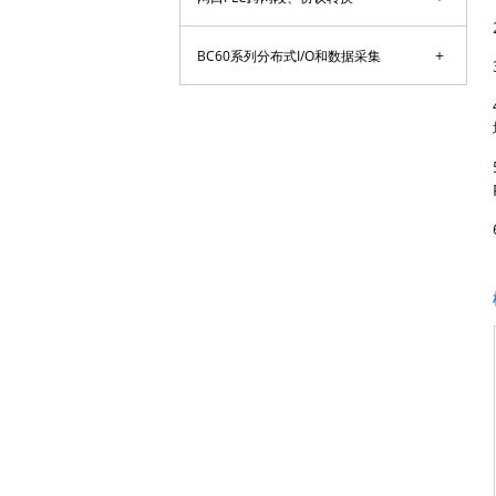
+
BC60系列分布式I/O和数据采集