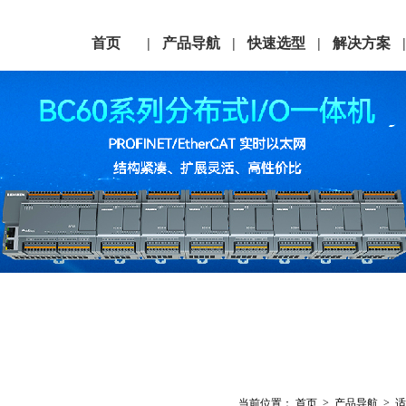
首页
产品导航
快速选型
解决方案
|
|
|
1
2
3
4
5
6
7
当前位置：
首页
>
产品导航
>
适