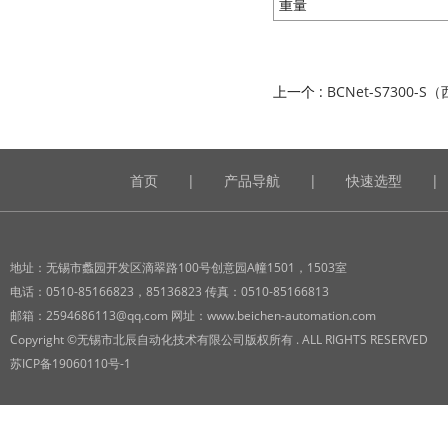
重量
上一个 :
BCNet-S7300-
首页
|
产品导航
|
快速选型
|
地址：无锡市蠡园开发区滴翠路100号创意园A幢1501，1503室
电话：0510-85166823，85136823 传真：0510-85166813
邮箱：2594686113@qq.com 网址：www.beichen-automation.com
Copyright ©无锡市北辰自动化技术有限公司版权所有 . ALL RIGHTS RESERVED
苏ICP备19060110号-1