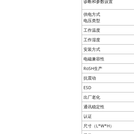
诊断和参数设置
供电方式
电压类型
工作温度
工作湿度
安装方式
电磁兼容性
RoSH生产
抗震动
ESD
出厂老化
通讯稳定性
认证
尺寸（L*W*H）