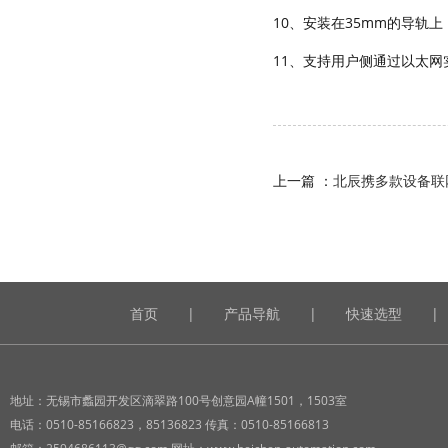
10、安装在35mm的导轨
11、支持用户侧通过以太
上一篇 ：
北辰携多款设备联
首页
|
产品导航
|
快速选型
|
地址：无锡市蠡园开发区滴翠路100号创意园A幢1501，1503室
电话：0510-85166823，85136823 传真：0510-85166813