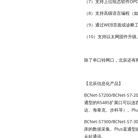
（7）支持上位组态软件OP
（8）支持高级语言编程（如V
（9）通过WEB页面或诊断工
（10）支持以太网固件升级
除了串口转网口，北辰还有网口转
【北辰信息化产品】
BCNet-S7200/BCNe
通型的RS485扩展口可以
达、海泰克、步科等）。Pl
BCNet-S7300/BCNet-
床的数据采集。Plus直通型的
从站通讯。