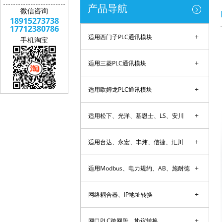
产品导航
微信咨询
18915273738
17712380786
+
适用西门子PLC通讯模块
手机淘宝
+
适用三菱PLC通讯模块
+
适用欧姆龙PLC通讯模块
+
适用松下、光洋、基恩士、LS、安川
+
适用台达、永宏、丰炜、信捷、汇川
+
适用Modbus、电力规约、AB、施耐德
+
网络耦合器、IP地址转换
+
网口PLC跨网段、协议转换