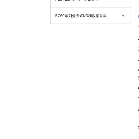
+
BC60系列分布式I/O和数据采集