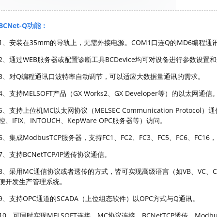
BCNet-Q功能：
1、安装在35mm的导轨上，无需外接电源。COM1口连Q的MD6编程通
2、通过WEB服务器或配置诊断工具BCDevice均可对设备进行参数设置
3、对Q编程通讯口波特率自动调节，可以适应大数据量通讯的需求。
4、支持MELSOFT产品（GX Works2、GX Developer等）的以太网通信
5、支持上位机MC以太网协议（MELSEC Communication Protoc
控、IFIX、INTOUCH、KepWare OPC服务器等）访问。
6、集成ModbusTCP服务器，支持FC1、FC2、FC3、FC5、FC6、FC
7、支持BCNetTCP/IP透传协议通信。
8、采用MC通信协议或者透传的方式，皆可实现高级语言（如VB、VC、
便开发生产管理系统。
9、支持OPC通道的SCADA（上位组态软件）以OPC方式与Q通讯。
10、可同时实现MELSOFT连接、MC协议连接、BCNetTCP透传、Mod