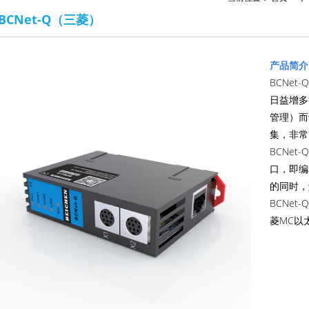
BCNet-Q（三菱）
产品简介
BCNe
日益增多
管理）而
集，非常
BCNe
口，即编
的同时，
BCNe
菱MC以