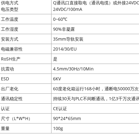
供电方式
Q通讯口直接取电（通讯电缆）或外接24VD
电压类型
24VDC/100mA
工作温度
0~60℃
工作湿度
90%非凝露
安装方式
35mm导轨安装
电磁兼容性
2014/30/EU
RoSH生产
是
抗震动
4.5mm/30Hz/10Min
ESD
6KV
出厂老化
60度老化箱运行168小时，通断电50000万次
通讯稳定性
持续30天与PLC不间断通讯，1亿3千万次通
认证
CE认证
尺寸（L*W*H）
90*24*65mm
重量
100g