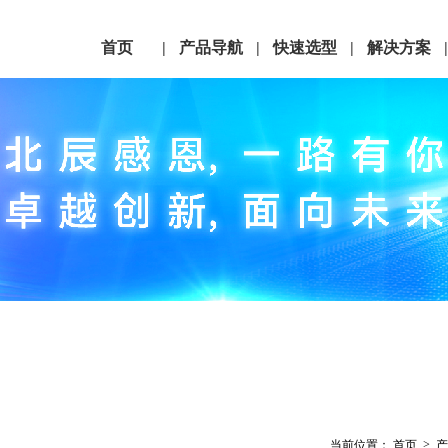
首页
产品导航
快速选型
解决方案
|
|
|
1
2
3
4
5
6
7
当前位置：
首页
>
产