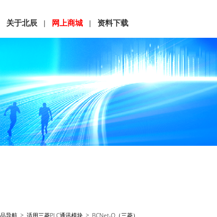
关于北辰
网上商城
资料下载
|
|
|
品导航
>
适用三菱PLC通讯模块
> BCNet-Q（三菱）