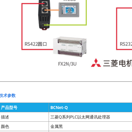
技术参数
产品型号
BCNet-Q
描述
三菱Q系列PLC以太网通讯处理器
颜色
金属黑