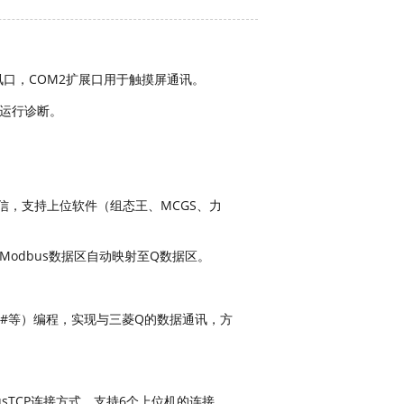
讯口，COM2扩展口用于触摸屏通讯。
和运行诊断。
。
ol）通信，支持上位软件（组态王、MCGS、力
16，Modbus数据区自动映射至Q数据区。
C#等）编程，实现与三菱Q的数据通讯，方
busTCP连接方式。支持6个上位机的连接。